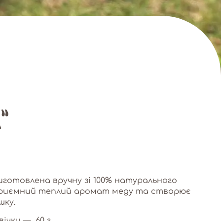
”
виготовлена вручну зі 100% натурального
 приємний теплий аромат меду та створює
шку.
вічки — 60 г.