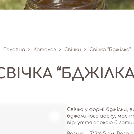
Головна
Каталог
Свічки
Свічка “Бджілка”
>
>
>
СВІЧКА “БДЖІЛКА
Свічка у формі бджілки, 
бджолиного воску, має
відчуття спокою й зати
Розміри: 7*3*6,5 см. Вага с