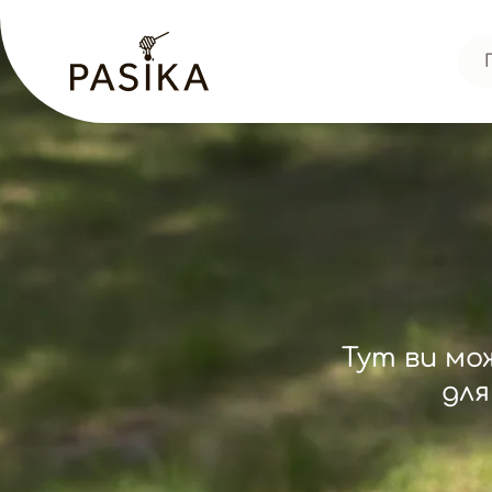
Тут ви мо
для