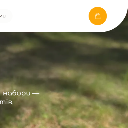
ами
і набори —
тів.