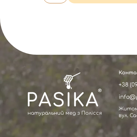
Конта
+38 (0
info@
Житоми
натуральний мед з Полісся
вул. С