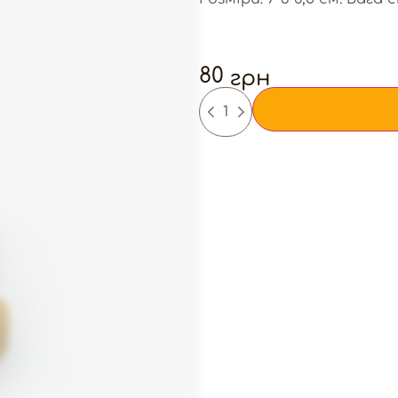
80
грн
-
+