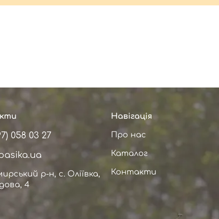
кти
Навігація
97) 058 03 27
Про нас
Каталог
pasika.ua
Контакти
рський р-н, с. Оліївка,
адова, 4