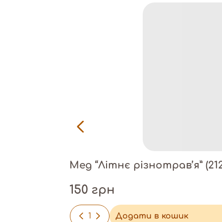
Мед “Літнє різнотрав’я” (212
150
грн
-
+
Додати в кошик