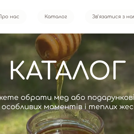
Про нас
Каталог
Звʼязатися з н
КАТАЛОГ
жете обрати мед або подарунков
 особливих моментів і теплих жес