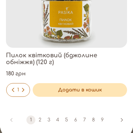
Пилок квітковий (бджолине
обніжжя) (120 г)
180 грн
-
+
Додати в кошик
1
2
3
4
5
6
7
8
9