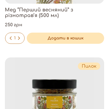
Мед “Перший весняний” з
різнотрав’я (500 мл)
250 грн
-
+
Додати в кошик
Пилок