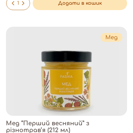
-
+
Додати в кошик
Мед
Мед “Перший весняний” з
різнотрав’я (212 мл)