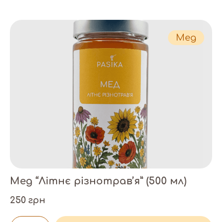
Спочатку дешевше
Спочатку дорожче
Мед
Зі знижкою
ЗА НАЯВНІСТЮ
Є в наявності
Немає в наявності
Мед “Літнє різнотрав’я” (500 мл)
250 грн