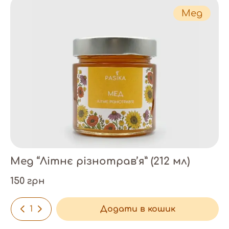
ПРОДУКТ
Мед
Мед
8
Подарунки
4
Свічки
26
Крем-мед
9
Пилок
2
ВИД МЕДУ
Гречаний
2
Мед “Літнє різнотрав’я” (212 мл)
Пилок квітковий (бджолине обніжжя)
2
Різнотрав’я
4
150 грн
Соняшниковий
2
-
+
Додати в кошик
ЗА ЦІНОЮ