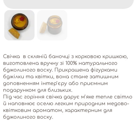
Свічка в скляній баночці з корковою кришкою,
виготовлена вручну зі 100% натурального
бджолиного воску. Прикрашена фігурками
бджілки та квітки, вона стане затишним
доповненням інтерʼєру або приємним
подарунком для близьких.
Під час горіння свічка дарує мʼяке тепле світло
й наповнює оселю легким природним медово-
квітковим ароматом, характерним для
бджолиного воску.