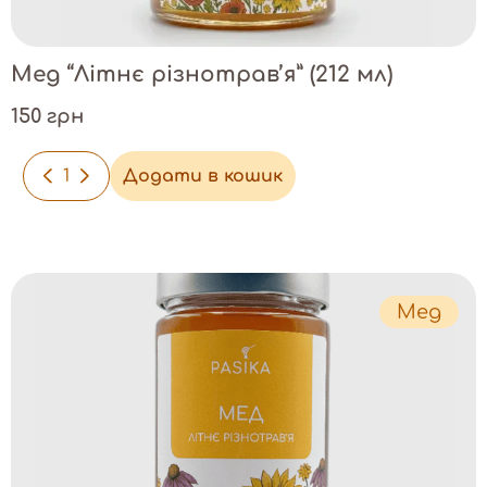
Мед “Літнє різнотрав’я” (212 мл)
150 грн
-
+
Додати в кошик
Мед