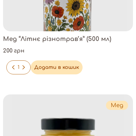
Мед “Літнє різнотрав’я” (500 мл)
200 грн
-
+
Додати в кошик
Мед