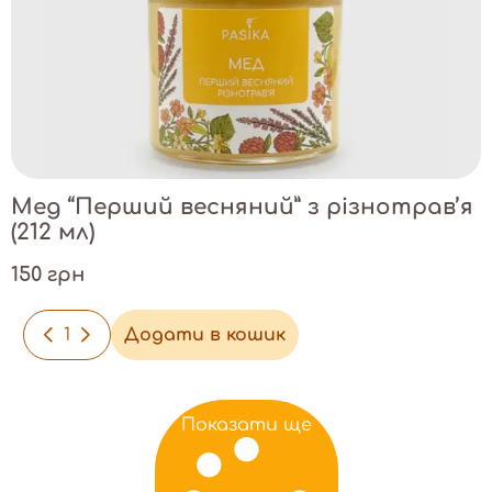
Мед “Перший весняний” з різнотрав’я
(212 мл)
150 грн
-
+
Додати в кошик
Показати ще