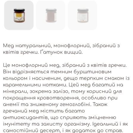
Мед натуральний, монофлорний, зібраний з
квітів гречки. Ґатунок вищий.
Це монофлорний мед, зібраний з квітів гречки.
Він відрізняється темним бурштиновим
кольором і насиченим, дещо терпким смаком із
карамельними нотками. Цей мед багатий на
мінерали, зокрема залізо, тому корисний для
покращення кровотворення, особливо при
анемії та зниженому гемоглобіні. Також
гречаний мед містить багато
антиоксидантів, що сприяють зміцненню
імунітету та захисту організму. Ідеальний і як
самостійний десерт, і як додаток до страв.