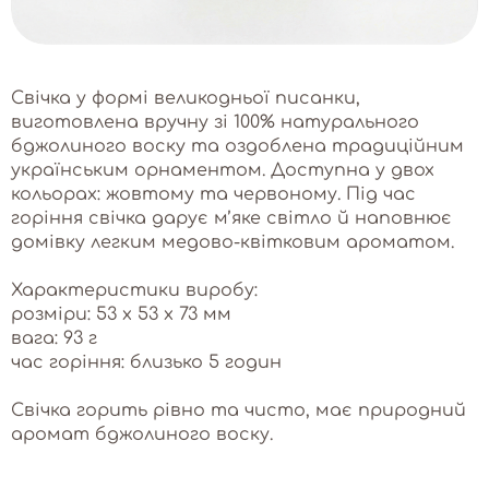
Свічка у формі великодньої писанки,
виготовлена вручну зі 100% натурального
бджолиного воску та оздоблена традиційним
українським орнаментом. Доступна у двох
кольорах: жовтому та червоному. Під час
горіння свічка дарує м’яке світло й наповнює
домівку легким медово-квітковим ароматом.
Характеристики виробу:
розміри: 53 х 53 х 73 мм
вага: 93 г
час горіння: близько 5 годин
Свічка горить рівно та чисто, має природний
аромат бджолиного воску.